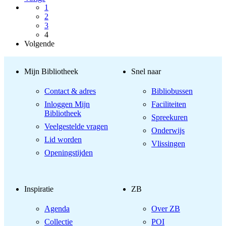
1
2
3
4
Volgende
Mijn Bibliotheek
Snel naar
Contact & adres
Bibliobussen
Inloggen Mijn
Faciliteiten
Bibliotheek
Spreekuren
Veelgestelde vragen
Onderwijs
Lid worden
Vlissingen
Openingstijden
Inspiratie
ZB
Agenda
Over ZB
Collectie
POI