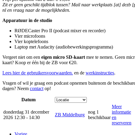
Zit er geen geschikt tijdblok tussen? Mail naar
werkplaats [at] dezb [
nl
en vraag naar de mogelijkheden.
Apparatuur in de studio
RØDECaster Pro II (podcast mixer en recorder)
Vier microfoons
Vier koptelefoons
Laptop met Audacity (audiobewerkingsprogramma)
Vergeet niet om een
eigen micro SD-kaart
mee te nemen. Geen mic
kaart? Koop er één bij de ZB voor €20.
Lees hier de gebruikersvoorwaarden.
en de
werkinstructies
.
Vragen of wil je graag een podcast opnemen buitenom de beschikbar
dagen? Neem
contact
op!
Datum
Meer
donderdag 31 december
nog 1
informatie
ZB Middelburg
2026 12:30 - 14:30
beschikbaar
en
reserveren
Vorige