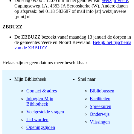
Dinsdag 09.00 - 12.00 uur in het gebouw van
Welzijn Veere
,
Gapingseweg 1A, 4353 JA Serooskerke (W). Andere dagen
op afspraak: bel 0118-583687 of mail
info [at] welzijnveere
[punt] nl
.
ZBBUZZ
De ZBBUZZ bezoekt vanaf maandag 13 januari de dorpen in
de gemeentes Veere en Noord-Beveland.
Bekijk het rijschema
van de ZBBUZZ.
Helaas zijn er geen datums meer beschikbaar.
Mijn Bibliotheek
Snel naar
Contact & adres
Bibliobussen
Inloggen Mijn
Faciliteiten
Bibliotheek
Spreekuren
Veelgestelde vragen
Onderwijs
Lid worden
Vlissingen
Openingstijden