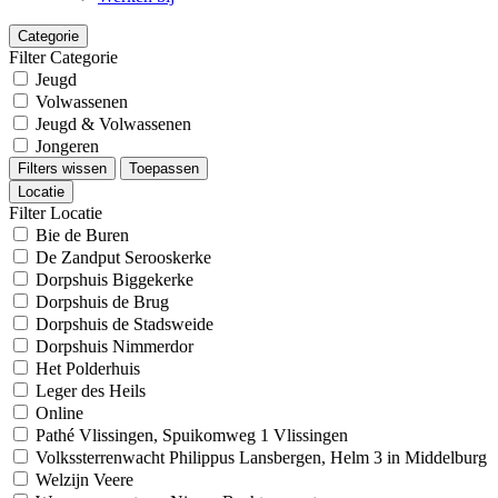
Categorie
Filter Categorie
Jeugd
Volwassenen
Jeugd & Volwassenen
Jongeren
Filters wissen
Toepassen
Locatie
Filter Locatie
Bie de Buren
De Zandput Serooskerke
Dorpshuis Biggekerke
Dorpshuis de Brug
Dorpshuis de Stadsweide
Dorpshuis Nimmerdor
Het Polderhuis
Leger des Heils
Online
Pathé Vlissingen, Spuikomweg 1 Vlissingen
Volkssterrenwacht Philippus Lansbergen, Helm 3 in Middelburg
Welzijn Veere