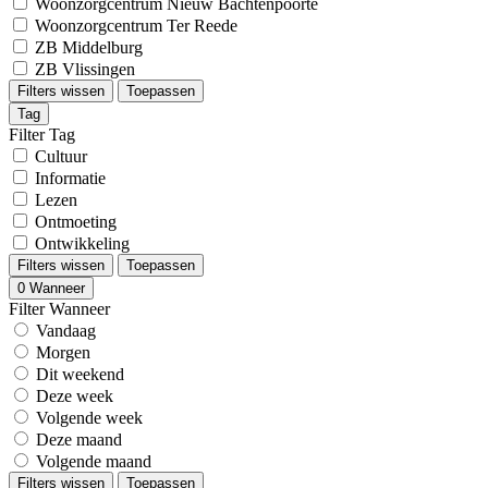
Woonzorgcentrum Nieuw Bachtenpoorte
Woonzorgcentrum Ter Reede
ZB Middelburg
ZB Vlissingen
Filters wissen
Toepassen
Tag
Filter Tag
Cultuur
Informatie
Lezen
Ontmoeting
Ontwikkeling
Filters wissen
Toepassen
0
Wanneer
Filter Wanneer
Vandaag
Morgen
Dit weekend
Deze week
Volgende week
Deze maand
Volgende maand
Filters wissen
Toepassen