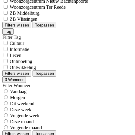
Woonzorgcentrum Nieuw Bachtenpoorte
Woonzorgcentrum Ter Reede
ZB Middelburg
ZB Vlissingen
Filters wissen
Toepassen
Tag
Filter Tag
Cultuur
Informatie
Lezen
Ontmoeting
Ontwikkeling
Filters wissen
Toepassen
0
Wanneer
Filter Wanneer
Vandaag
Morgen
Dit weekend
Deze week
Volgende week
Deze maand
Volgende maand
Filters wissen
Toepassen