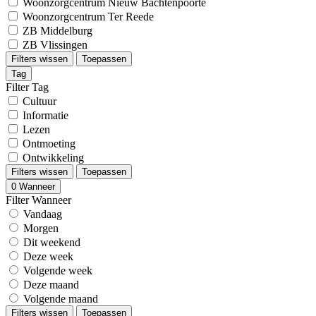
Woonzorgcentrum Nieuw Bachtenpoorte
Woonzorgcentrum Ter Reede
ZB Middelburg
ZB Vlissingen
Filters wissen
Toepassen
Tag
Filter Tag
Cultuur
Informatie
Lezen
Ontmoeting
Ontwikkeling
Filters wissen
Toepassen
0
Wanneer
Filter Wanneer
Vandaag
Morgen
Dit weekend
Deze week
Volgende week
Deze maand
Volgende maand
Filters wissen
Toepassen