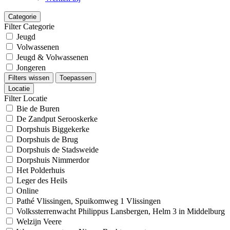
Categorie
Filter Categorie
Jeugd
Volwassenen
Jeugd & Volwassenen
Jongeren
Filters wissen
Toepassen
Locatie
Filter Locatie
Bie de Buren
De Zandput Serooskerke
Dorpshuis Biggekerke
Dorpshuis de Brug
Dorpshuis de Stadsweide
Dorpshuis Nimmerdor
Het Polderhuis
Leger des Heils
Online
Pathé Vlissingen, Spuikomweg 1 Vlissingen
Volkssterrenwacht Philippus Lansbergen, Helm 3 in Middelburg
Welzijn Veere