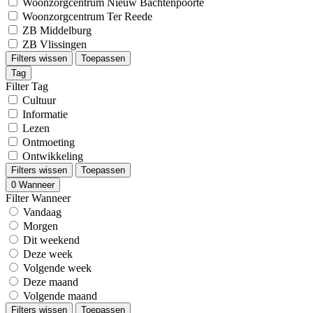
Woonzorgcentrum Nieuw Bachtenpoorte
Woonzorgcentrum Ter Reede
ZB Middelburg
ZB Vlissingen
Filters wissen
Toepassen
Tag
Filter Tag
Cultuur
Informatie
Lezen
Ontmoeting
Ontwikkeling
Filters wissen
Toepassen
0
Wanneer
Filter Wanneer
Vandaag
Morgen
Dit weekend
Deze week
Volgende week
Deze maand
Volgende maand
Filters wissen
Toepassen