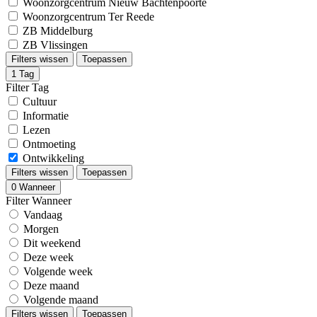
Woonzorgcentrum Nieuw Bachtenpoorte
Woonzorgcentrum Ter Reede
ZB Middelburg
ZB Vlissingen
Filters wissen
Toepassen
1
Tag
Filter Tag
Cultuur
Informatie
Lezen
Ontmoeting
Ontwikkeling
Filters wissen
Toepassen
0
Wanneer
Filter Wanneer
Vandaag
Morgen
Dit weekend
Deze week
Volgende week
Deze maand
Volgende maand
Filters wissen
Toepassen