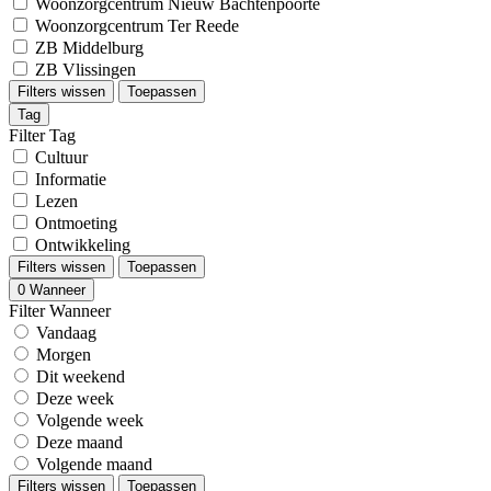
Woonzorgcentrum Nieuw Bachtenpoorte
Woonzorgcentrum Ter Reede
ZB Middelburg
ZB Vlissingen
Filters wissen
Toepassen
Tag
Filter Tag
Cultuur
Informatie
Lezen
Ontmoeting
Ontwikkeling
Filters wissen
Toepassen
0
Wanneer
Filter Wanneer
Vandaag
Morgen
Dit weekend
Deze week
Volgende week
Deze maand
Volgende maand
Filters wissen
Toepassen