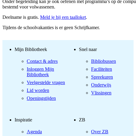
Onder begeleiding kan je ook oefenen met programma’s op de compute
bestemd voor volwassenen.
Deelname is gratis.
Meld je bij een taalloket
.
Tijdens de schoolvakanties is er geen Schrijfkamer.
Mijn Bibliotheek
Snel naar
Contact & adres
Bibliobussen
Inloggen Mijn
Faciliteiten
Bibliotheek
Spreekuren
Veelgestelde vragen
Onderwijs
Lid worden
Vlissingen
Openingstijden
Inspiratie
ZB
Agenda
Over ZB