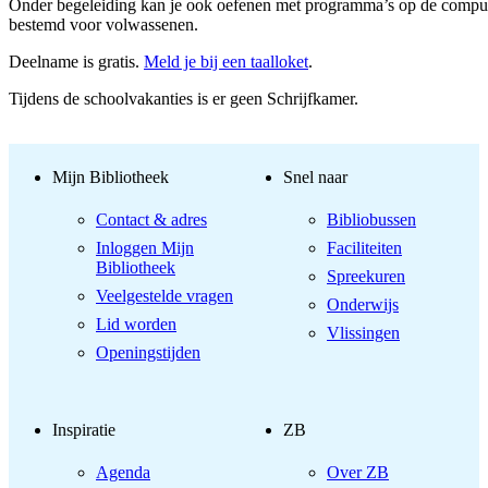
Onder begeleiding kan je ook oefenen met programma’s op de compute
bestemd voor volwassenen.
Deelname is gratis.
Meld je bij een taalloket
.
Tijdens de schoolvakanties is er geen Schrijfkamer.
Mijn Bibliotheek
Snel naar
Contact & adres
Bibliobussen
Inloggen Mijn
Faciliteiten
Bibliotheek
Spreekuren
Veelgestelde vragen
Onderwijs
Lid worden
Vlissingen
Openingstijden
Inspiratie
ZB
Agenda
Over ZB