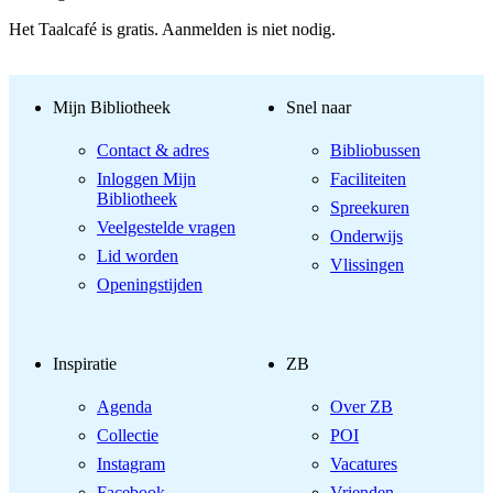
Het Taalcafé is gratis. Aanmelden is niet nodig.
Mijn Bibliotheek
Snel naar
Contact & adres
Bibliobussen
Inloggen Mijn
Faciliteiten
Bibliotheek
Spreekuren
Veelgestelde vragen
Onderwijs
Lid worden
Vlissingen
Openingstijden
Inspiratie
ZB
Agenda
Over ZB
Collectie
POI
Instagram
Vacatures
Facebook
Vrienden