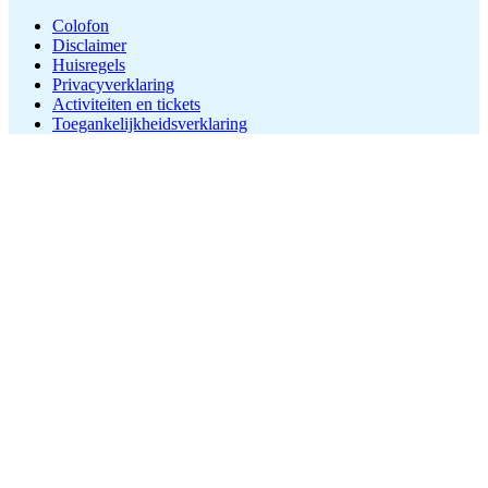
Colofon
Disclaimer
Huisregels
Privacyverklaring
Activiteiten en tickets
Toegankelijkheidsverklaring