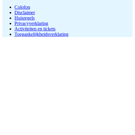
Colofon
Disclaimer
Huisregels
Privacyverklaring
Activiteiten en tickets
Toegankelijkheidsverklaring