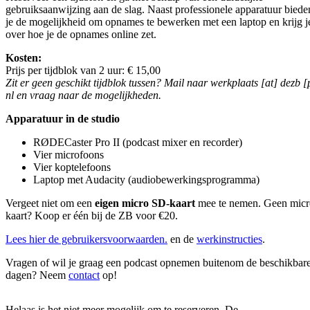
gebruiksaanwijzing aan de slag. Naast professionele apparatuur bied
je de mogelijkheid om opnames te bewerken met een laptop en krijg je
over hoe je de opnames online zet.
Kosten:
Prijs per tijdblok van 2 uur: € 15,00
Zit er geen geschikt tijdblok tussen? Mail naar
werkplaats [at] dezb [
nl
en vraag naar de mogelijkheden.
Apparatuur in de studio
RØDECaster Pro II (podcast mixer en recorder)
Vier microfoons
Vier koptelefoons
Laptop met Audacity (audiobewerkingsprogramma)
Vergeet niet om een
eigen micro SD-kaart
mee te nemen. Geen mic
kaart? Koop er één bij de ZB voor €20.
Lees hier de gebruikersvoorwaarden.
en de
werkinstructies
.
Vragen of wil je graag een podcast opnemen buitenom de beschikbar
dagen? Neem
contact
op!
Helaas is het niet meer mogelijk om te reserveren. De