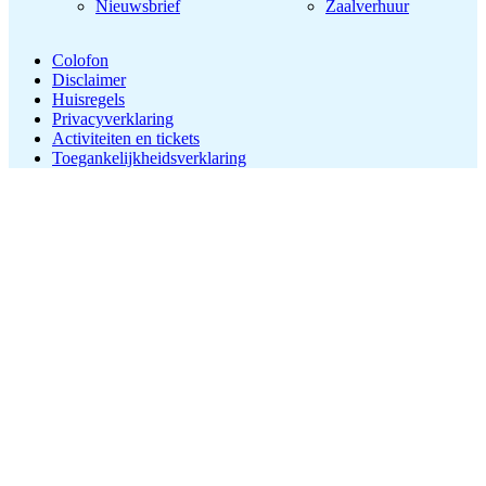
Nieuwsbrief
Zaalverhuur
Colofon
Disclaimer
Huisregels
Privacyverklaring
Activiteiten en tickets
Toegankelijkheidsverklaring