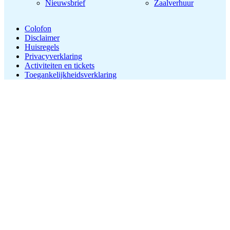
Nieuwsbrief
Zaalverhuur
Colofon
Disclaimer
Huisregels
Privacyverklaring
Activiteiten en tickets
Toegankelijkheidsverklaring