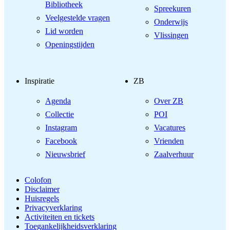
Bibliotheek
Spreekuren
Veelgestelde vragen
Onderwijs
Lid worden
Vlissingen
Openingstijden
Inspiratie
ZB
Agenda
Over ZB
Collectie
POI
Instagram
Vacatures
Facebook
Vrienden
Nieuwsbrief
Zaalverhuur
Colofon
Disclaimer
Huisregels
Privacyverklaring
Activiteiten en tickets
Toegankelijkheidsverklaring