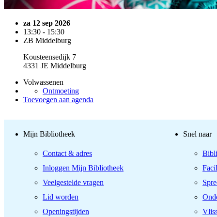
za 12 sep 2026
13:30 - 15:30
ZB Middelburg
Kousteensedijk 7
4331 JE Middelburg
Volwassenen
Ontmoeting
Toevoegen aan agenda
Mijn Bibliotheek
Snel naar
Contact & adres
Bibl
Inloggen Mijn Bibliotheek
Facil
Veelgestelde vragen
Spre
Lid worden
Onde
Openingstijden
Vlis