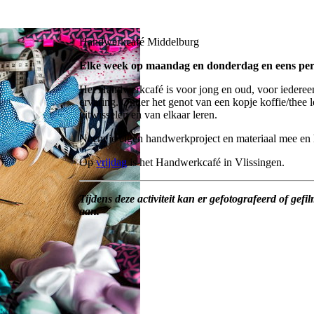
Handwerkcafé Middelburg
Elke week op maandag en donderdag en eens per
Het Handwerkcafé is voor jong en oud, voor iedereen 
ervaring. Onder het genot van een kopje koffie/thee 
uitwisselen en van elkaar leren.
Neem je eigen handwerkproject en materiaal mee en 
Op
vrijdag
is het Handwerkcafé in Vlissingen.
Tijdens deze activiteit kan er gefotografeerd of gefi
aan.