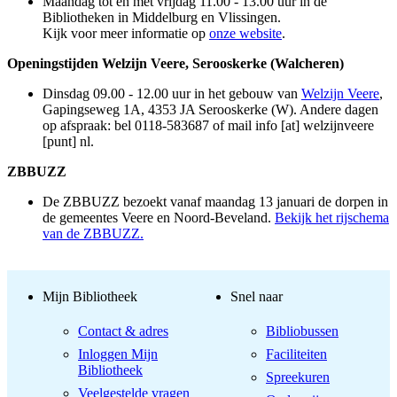
Maandag tot en met vrijdag 11.00 - 13.00 uur in de
Bibliotheken in Middelburg en Vlissingen.
Kijk voor meer informatie op
onze website
.
Openingstijden Welzijn Veere, Serooskerke (Walcheren)
Dinsdag 09.00 - 12.00 uur in het gebouw van
Welzijn Veere
,
Gapingseweg 1A, 4353 JA Serooskerke (W). Andere dagen
op afspraak: bel 0118-583687 of mail
info [at] welzijnveere
[punt] nl
.
ZBBUZZ
De ZBBUZZ bezoekt vanaf maandag 13 januari de dorpen in
de gemeentes Veere en Noord-Beveland.
Bekijk het rijschema
van de ZBBUZZ.
Mijn Bibliotheek
Snel naar
Contact & adres
Bibliobussen
Inloggen Mijn
Faciliteiten
Bibliotheek
Spreekuren
Veelgestelde vragen