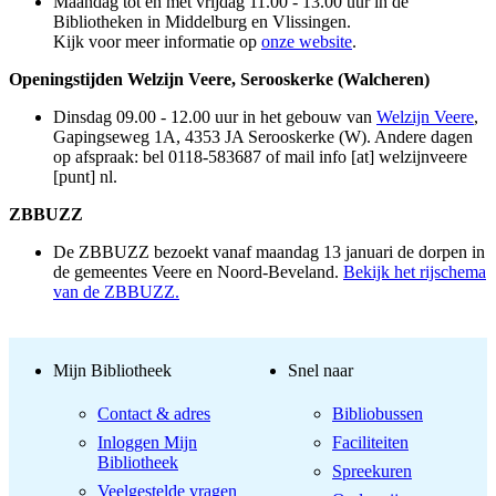
Maandag tot en met vrijdag 11.00 - 13.00 uur in de
Bibliotheken in Middelburg en Vlissingen.
Kijk voor meer informatie op
onze website
.
Openingstijden Welzijn Veere, Serooskerke (Walcheren)
Dinsdag 09.00 - 12.00 uur in het gebouw van
Welzijn Veere
,
Gapingseweg 1A, 4353 JA Serooskerke (W). Andere dagen
op afspraak: bel 0118-583687 of mail
info [at] welzijnveere
[punt] nl
.
ZBBUZZ
De ZBBUZZ bezoekt vanaf maandag 13 januari de dorpen in
de gemeentes Veere en Noord-Beveland.
Bekijk het rijschema
van de ZBBUZZ.
Mijn Bibliotheek
Snel naar
Contact & adres
Bibliobussen
Inloggen Mijn
Faciliteiten
Bibliotheek
Spreekuren
Veelgestelde vragen