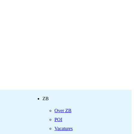
ZB
Over ZB
POI
Vacatures