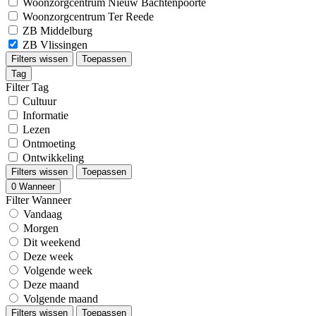
Woonzorgcentrum Nieuw Bachtenpoorte
Woonzorgcentrum Ter Reede
ZB Middelburg
ZB Vlissingen
Filters wissen
Toepassen
Tag
Filter Tag
Cultuur
Informatie
Lezen
Ontmoeting
Ontwikkeling
Filters wissen
Toepassen
0
Wanneer
Filter Wanneer
Vandaag
Morgen
Dit weekend
Deze week
Volgende week
Deze maand
Volgende maand
Filters wissen
Toepassen