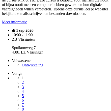
de cursus Klik & Tik. Deze cursus is bedoeld voor mensen die nooit
of bijna nooit met een computer hebben gewerkt en hun digitale
vaardigheden willen verbeteren. Tijdens deze cursus leer je websites
bekijken, e-mails schrijven en bestanden downloaden.
Meer informatie
di 1 sep 2026
10:00 - 11:00
ZB Vlissingen
Spuikomweg 7
4381 LZ Vlissingen
Volwassenen
Ontwikkeling
Vorige
1
2
3
4
5
6
7
8