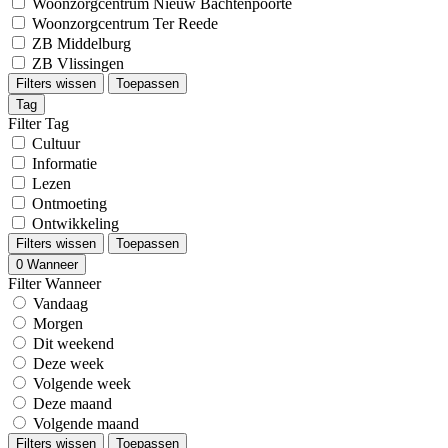
Woonzorgcentrum Nieuw Bachtenpoorte
Woonzorgcentrum Ter Reede
ZB Middelburg
ZB Vlissingen
Filters wissen
Toepassen
Tag
Filter Tag
Cultuur
Informatie
Lezen
Ontmoeting
Ontwikkeling
Filters wissen
Toepassen
0
Wanneer
Filter Wanneer
Vandaag
Morgen
Dit weekend
Deze week
Volgende week
Deze maand
Volgende maand
Filters wissen
Toepassen