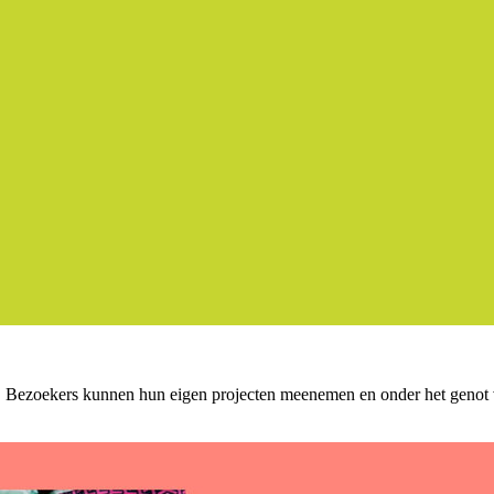
 Bezoekers kunnen hun eigen projecten meenemen en onder het genot va