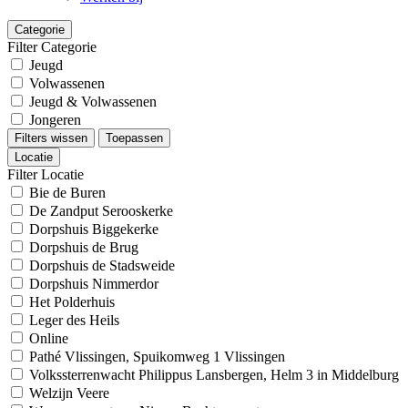
Categorie
Filter Categorie
Jeugd
Volwassenen
Jeugd & Volwassenen
Jongeren
Filters wissen
Toepassen
Locatie
Filter Locatie
Bie de Buren
De Zandput Serooskerke
Dorpshuis Biggekerke
Dorpshuis de Brug
Dorpshuis de Stadsweide
Dorpshuis Nimmerdor
Het Polderhuis
Leger des Heils
Online
Pathé Vlissingen, Spuikomweg 1 Vlissingen
Volkssterrenwacht Philippus Lansbergen, Helm 3 in Middelburg
Welzijn Veere